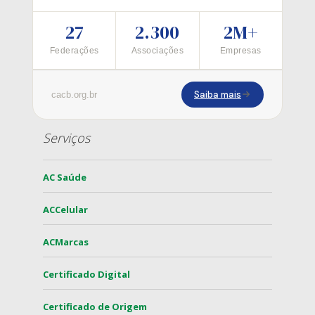
27
2.300
2M+
Federações
Associações
Empresas
Saiba mais
cacb.org.br
Serviços
AC Saúde
ACCelular
ACMarcas
Certificado Digital
Certificado de Origem