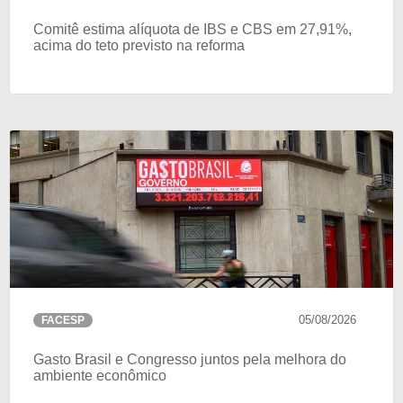
As Associações Comerciais da rede Facesp passam a oferecer
+agilidade
Saiba mais
Comitê estima alíquota de IBS e CBS em 27,91%,
aos empreendedores o serviço de mediação e arbitragem para a
acima do teto previsto na reforma
resolução de conflitos
Saiba mais
05/08/2026
FACESP
Gasto Brasil e Congresso juntos pela melhora do
ambiente econômico