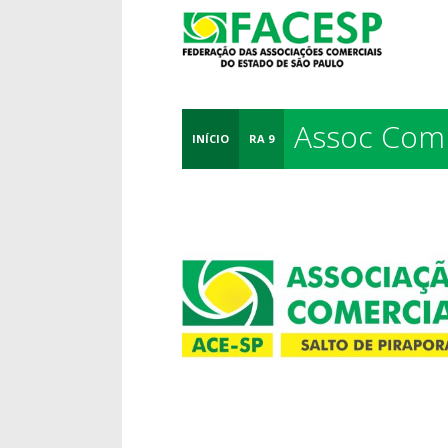
Assoc Coml
INÍCIO
RA 9